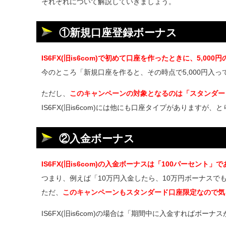
それぞれについて解説していきましょう。
①新規口座登録ボーナス
IS6FX(旧is6com)で初めて口座を作ったときに、5,0
今のところ「新規口座を作ると、その時点で5,000円入
ただし、
このキャンペーンの対象となるのは「スタンダー
IS6FX(旧is6com)には他にも口座タイプがあります
②入金ボーナス
IS6FX(旧is6com)の入金ボーナスは「100パーセント
つまり、例えば「10万円入金したら、10万円ボーナスで
ただ、
このキャンペーンもスタンダード口座限定なので気
IS6FX(旧is6com)の場合は「期間中に入金すればボ