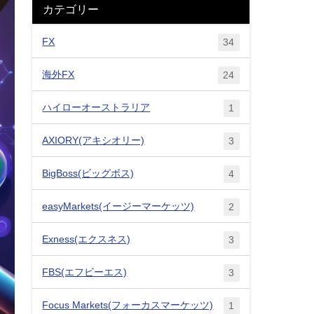
カテゴリー
FX
34
海外FX
24
ハイローオーストラリア
1
AXIORY(アキシオリー)
3
BigBoss(ビッグボス)
4
easyMarkets(イージーマーケッツ)
2
Exness(エクスネス)
3
FBS(エフビーエス)
3
Focus Markets(フォーカスマーケッツ)
1