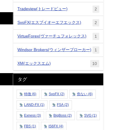
Tradeview(トレードビュー)
2
SvoFX(エスブイオーエフエックス)
2
VirtueForex(ヴァーチュフォレックス)
1
Windsor Brokers(ウィンザーブローカー)
1
XM(エックスエム)
10
タグ
特徴
(6)
SvoFX
(2)
危ない
(6)
LAND-FX
(1)
FSA
(2)
Exness
(3)
BigBoss
(2)
SVG
(1)
FBS
(1)
IS6FX
(4)