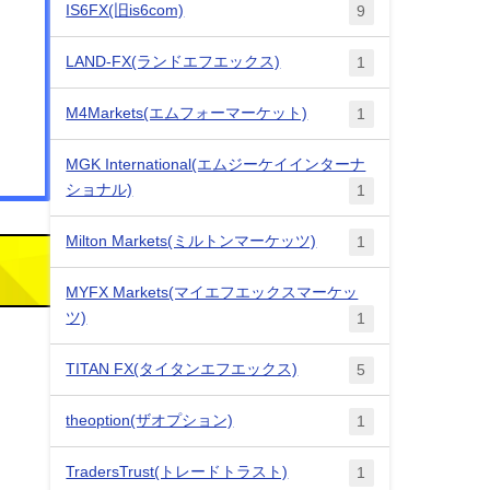
IS6FX(旧is6com)
9
LAND-FX(ランドエフエックス)
1
M4Markets(エムフォーマーケット)
1
MGK International(エムジーケイインターナ
ショナル)
1
Milton Markets(ミルトンマーケッツ)
1
MYFX Markets(マイエフエックスマーケッ
ツ)
1
TITAN FX(タイタンエフエックス)
5
theoption(ザオプション)
1
TradersTrust(トレードトラスト)
1