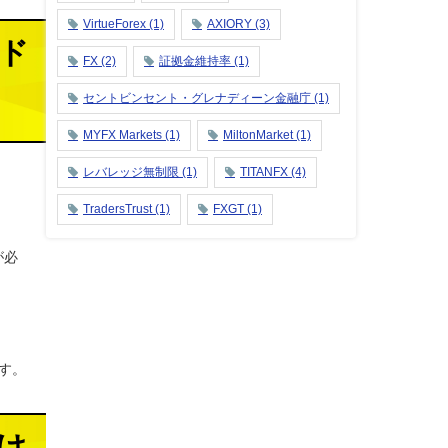
VirtueForex
(1)
AXIORY
(3)
ード
FX
(2)
証拠金維持率
(1)
セントビンセント・グレナディーン金融庁
(1)
MYFX Markets
(1)
MiltonMarket
(1)
レバレッジ無制限
(1)
TITANFX
(4)
TradersTrust
(1)
FXGT
(1)
が必
す。
付け