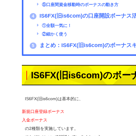
⑤口座間資金移動時のボーナスの動き方
IS6FX(旧is6com)の口座開設ボーナス
4
①全額一気に！
②細かく使う
まとめ：IS6FX(旧is6com)のボ
5
IS6FX(旧is6com)
IS6FX(旧is6com)は基本的に、
新規口座登録ボーナス
入金ボーナス
の2種類を実施しています。