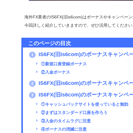
海外FX業者のIS6FX(旧is6com)はボーナスやキャンペ
今回詳しく紹介していきますので、ぜひ活用してください
このページの目次
IS6FX(旧is6com)のボーナスキャン
1
①新規口座登録ボーナス
②入金ボーナス
IS6FX(旧is6com)のボーナスキャ
2
IS6FX(旧is6com)のボーナスキャ
3
①キャッシュバックサイトを使っていると無効
②まずはスタンダード口座を作ろう
③入金のタイムラグに注意
④ボーナスの消滅に注意