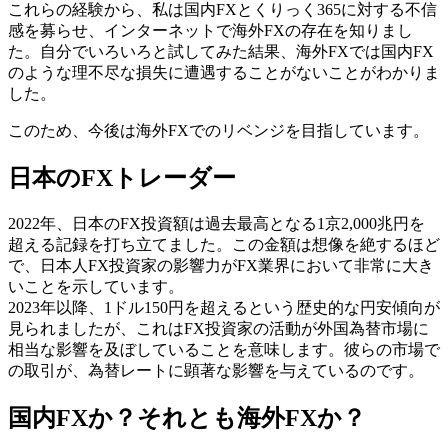
これらの経験から、私は国内FXとくりっく365に対する不信
感を募らせ、インターネットで海外FXの存在を知りまし
た。自分でいろいろと試してみた結果、海外FXでは国内FX
のような理不尽な損失に遭遇することがないことがわかりま
した。
このため、今後は海外FXでのリベンジを目指しています。
日本のFXトレーダー
2022年、日本のFX投資額は過去最高となる1京2,000兆円を
超える記録を打ち立てました。この金額は想像を絶するほど
で、日本人FX投資家の影響力がFX業界において非常に大き
いことを示しています。
2023年以降、1ドル150円を超えるという歴史的な円安傾向が
見られましたが、これはFX投資家の活動が外国為替市場に
相当な影響を及ぼしていることを意味します。彼らの市場で
の取引が、為替レートに顕著な影響を与えているのです。
国内FXか？それとも海外FXか？