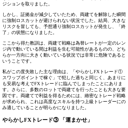
ジションを取りました。
しかし、証拠金が減少していたため、両建てを解除した瞬間
に強制ロスカットが避けられない状況でした。結局、大きな
リスクを冒しても、予想通り強制ロスカットが発生し、「終
了」の状態になりました。
ここから得た教訓は、両建て戦略は為替レートが一定のレン
ジ内で動いている間は利益を生む可能性があるものの、どち
らか一方向に大きく動いている状況では非常に危険であると
いうことです。
私がこの度失敗した主な理由は、「やらかしFXトレード①
スワップポイントで稼ぐ」で犯した過ちと同じく、あまりに
も安易な考えでFXトレードに臨んでしまったことにありま
す。さらに、多数のロットで両建てを行ったことも大きな要
因です。両建てで利益を得るためには、緻密なトレード戦略
が求められ、これは高度なスキルを持つ上級トレーダーにの
み適していることが明らかになりました。
やらかしFXトレード③ 「運まかせ」