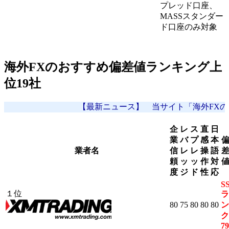
プレッド口座、
MASSスタンダー
ド口座のみ対象
海外FXのおすすめ偏差値ランキング上
位19社
【最新ニュース】 当サイト「海外FXの偏差値」
企
レ
ス
直
日
業
バ
プ
感
本
業者名
信
レ
レ
操
語
頼
ッ
ッ
作
対
度
ジ
ド
性
応
S
１位
ラ
80
75
80
80
80
ン
ク
79