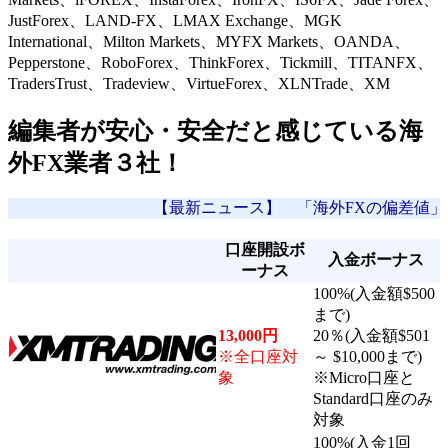
JustForex、LAND-FX、LMAX Exchange、MGK
International、Milton Markets、MYFX Markets、OANDA、
Pepperstone、RoboForex、ThinkForex、Tickmill、TITANFX、
TradersTrust、Tradeview、VirtueForex、XLNTrade、XM
編集者が安心・安全だと感じている海
外FX業者３社！
【最新ニュース】 「海外FXの偏差値」編集者が
口座開設ボ
入金ボーナス
ーナス
100%(入金額$500
まで)
13,000円
20％(入金額$501
※全口座対
～ $10,000まで)
象
※Micro口座と
Standard口座のみ
対象
100%(入金1回