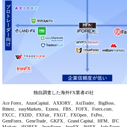
独自調査した海外FX業者45社
Ace Forex、AnzoCapital、AXIORY、AxiTrader、BigBoss、
Bitterz、easyMarkets、Exness、FBS、FOFX、Forex.com、
FXCC、FXDD、FXFair、FXGT、FXOpen、FxPro、
GemForex、GeneTrade、GKFX、Grand Capital、HFM、IFC
Markets、iFOREX、InstaForex、IronFX、IS6FX、Jade Forex、