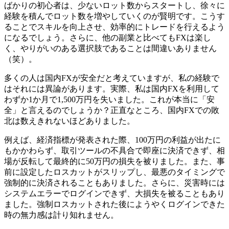
ばかりの初心者は、少ないロット数からスタートし、徐々に
経験を積んでロット数を増やしていくのが賢明です。こうす
ることでスキルを向上させ、効率的にトレードを行えるよう
になるでしょう。さらに、他の副業と比べてもFXは楽し
く、やりがいのある選択肢であることは間違いありません
（笑）。
多くの人は国内FXが安全だと考えていますが、私の経験で
はそれには異論があります。実際、私は国内FXを利用して
わずか1か月で1,500万円を失いました。これが本当に「安
全」と言えるのでしょうか？正直なところ、国内FXでの敗
北は数えきれないほどありました。
例えば、経済指標が発表された際、100万円の利益が出たに
もかかわらず、取引ツールの不具合で即座に決済できず、相
場が反転して最終的に50万円の損失を被りました。また、事
前に設定したロスカットがスリップし、最悪のタイミングで
強制的に決済されることもありました。さらに、災害時には
システムエラーでログインできず、大損失を被ることもあり
ました。強制ロスカットされた後にようやくログインできた
時の無力感は計り知れません。