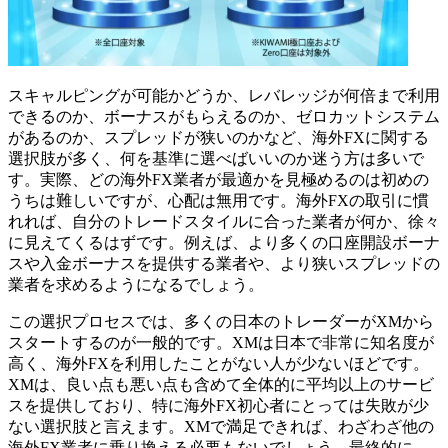
スキャルピングが可能かどうか、レバレッジが何倍まで利用
できるのか、ボーナスがもらえるのか、ゼロカットシステム
があるのか、スプレッドが狭いのかなど、海外FXに関する
選択肢が多く、何を基準に選べばいいのか迷う方は多いで
す。実際、どの海外FX業者が最適かを見極めるのは初めの
うちは難しいですが、心配は無用です。海外FXの取引に慣
れれば、自分のトレードスタイルに合った業者が何か、徐々
に見えてくるはずです。例えば、より多くの口座開設ボーナ
スや入金ボーナスを提供する業者や、より狭いスプレッドの
業者を求めるようになるでしょう。
この選択プロセスでは、多くの日本のトレーダーがXMから
スタートするのが一般的です。XMは日本で非常に知名度が
高く、海外FXを利用したことがない人が少ないほどです。
XMは、良い点も悪い点も含めて全体的に平均以上のサービ
スを提供しており、特に海外FX初心者にとっては失敗が少
ない選択肢と言えます。XMで満足できれば、わざわざ他の
海外FX業者に乗り換える必要もないでしょう。最終的に