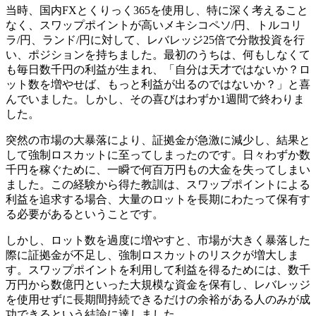
当時、国内FXとくりっく365を使用し、特に深く考えること
なく、スワップポイントが高いメキシコペソ/円、トルコリ
ラ/円、ランド/円に対して、レバレッジ25倍で分散投資を行
い、ポジションを持ちました。最初のうちは、何もしなくて
も毎日数千円の利益が生まれ、「自分は天才ではないか？ロ
ット数を増やせば、もっと利益が出るのではないか？」と喜
んでいました。しかし、その喜びはわずか1週間で終わりま
した。
突然の市場の大暴落により、証拠金が急激に減少し、結果と
して強制ロスカットに至ってしまったのです。日々わずか数
千円を稼ぐために、一瞬で何百万円もの大金を失ってしまい
ました。この経験から得た教訓は、スワップポイントによる
利益を追求する場合、大量のロットを長期にわたって保有す
る必要があるということです。
しかし、ロット数を過度に増やすと、市場が大きく暴落した
際に証拠金が不足し、強制ロスカットのリスクが増大しま
す。スワップポイントを利用して利益を得るためには、数千
万円から数億円といった大規模な資金を保有し、レバレッジ
を使用せずに長期間持続できるだけの余裕がある人のみが成
功できるという結論に達しました。