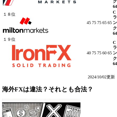
ク
64
C
１８位
ラ
45
75
75
65
65
ン
ク
64
１９位
C
ラ
40
75
75
60
65
ン
ク
64
2024/10/02更新
海外FXは違法？それとも合法？