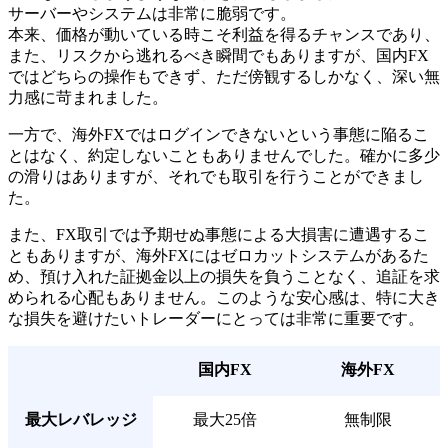
サーバーやシステムは非常に脆弱です。
本来、価格が動いている時こそ利益を得るチャンスであり、
また、リスクから逃れるべき瞬間でもありますが、国内FX
ではどちらの操作もできず、ただ傍観するしかなく、深い無
力感に苛まれました。
一方で、海外FXではログインできないという事態に陥るこ
とはなく、約定しないこともありませんでした。確かに多少
の滑りはありますが、それでも取引を行うことができまし
た。
また、FX取引では予期せぬ事態による大損害に遭遇するこ
ともありますが、海外FXにはゼロカットシステムがあるた
め、預け入れた証拠金以上の損失を負うことなく、追証を求
められる心配もありません。このような安心感は、特に大き
な損失を避けたいトレーダーにとっては非常に重要です。
国内FX
海外FX
最大レバレッジ
最大25倍
無制限