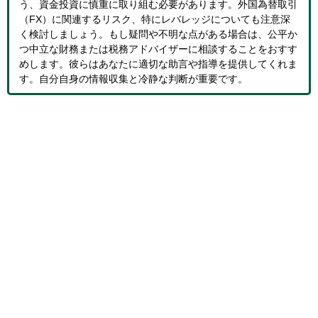
う、資金投資に慎重に取り組む必要があります。外国為替取引
（FX）に関連するリスク、特にレバレッジについても注意深
く検討しましょう。もし疑問や不明な点がある場合は、公平か
つ中立な財務または税務アドバイザーに相談することをおすす
めします。彼らはあなたに適切な助言や指導を提供してくれま
す。自分自身の情報収集と冷静な判断が重要です。
海外FX公式サイト一覧
運営者情報・プライバシーポリシー
ランキングの根拠
免責事項と利用規約
著作権について