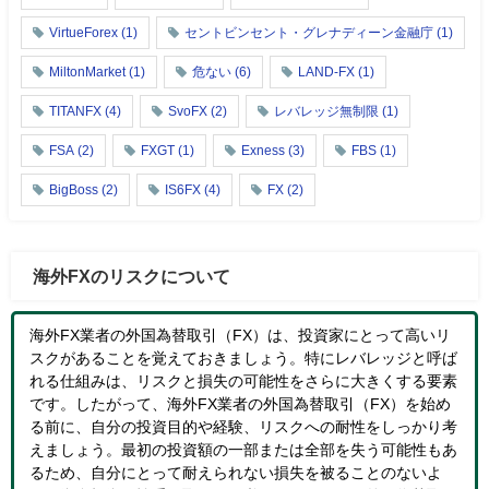
VirtueForex
(1)
セントビンセント・グレナディーン金融庁
(1)
MiltonMarket
(1)
危ない
(6)
LAND-FX
(1)
TITANFX
(4)
SvoFX
(2)
レバレッジ無制限
(1)
FSA
(2)
FXGT
(1)
Exness
(3)
FBS
(1)
BigBoss
(2)
IS6FX
(4)
FX
(2)
海外FXのリスクについて
海外FX業者の外国為替取引（FX）は、投資家にとって高いリ
スクがあることを覚えておきましょう。特にレバレッジと呼ば
れる仕組みは、リスクと損失の可能性をさらに大きくする要素
です。したがって、海外FX業者の外国為替取引（FX）を始め
る前に、自分の投資目的や経験、リスクへの耐性をしっかり考
えましょう。最初の投資額の一部または全部を失う可能性もあ
るため、自分にとって耐えられない損失を被ることのないよ