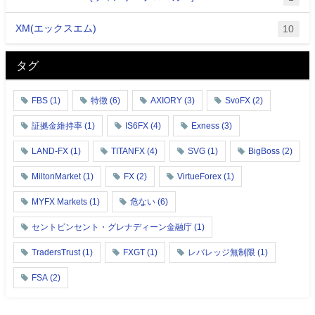
XM(エックスエム)
10
タグ
FBS
(1)
特徴
(6)
AXIORY
(3)
SvoFX
(2)
証拠金維持率
(1)
IS6FX
(4)
Exness
(3)
LAND-FX
(1)
TITANFX
(4)
SVG
(1)
BigBoss
(2)
MiltonMarket
(1)
FX
(2)
VirtueForex
(1)
MYFX Markets
(1)
危ない
(6)
セントビンセント・グレナディーン金融庁
(1)
TradersTrust
(1)
FXGT
(1)
レバレッジ無制限
(1)
FSA
(2)