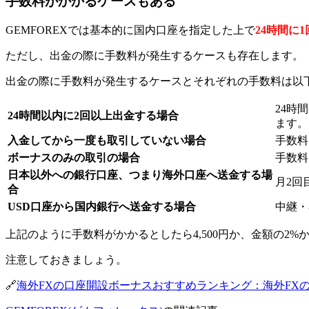
手数料がかかるケースもある
GEMFOREXでは基本的に国内口座を指定した上で
24時間に
ただし、出金の際に手数料が発生するケースも存在します。
出金の際に手数料が発生するケースとそれぞれの手数料は以
24時
24時間以内に2回以上出金する場合
ます。
入金してから一度も取引していない場合
手数料
ボーナスのみの取引の場合
手数料
日本以外への銀行口座、つまり海外口座へ送金する場
月2回
合
USD口座から国内銀行へ送金する場合
中継・
上記のように手数料がかかるとしたら4,500円か、金額の2
注意しておきましょう。
🔗
海外FXの口座開設ボーナスおすすめランキング：海外FX