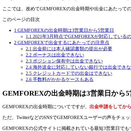
ここでは、改めてGEMFOREXの出金時期や出金にあたっ
このページの目次
1
GEMFOREXの出金時期は3営業日から5営業日
1.1
2021年3月時点でGEMFOREXが対応してい
2
GEMFOREXで出金するにあたっての注意点
2.1
出金前には本人確認書類の提出が必要
2.2
ボーナスは出金できない
2.3
ポジション保有中は出金できない
2.4
海外送金に対応していない銀行では出金できな
2.5
クレジットカードでの出金はできない
2.6
手数料がかかるケースもある
GEMFOREXの出金時期は3営業日から
GEMFOREXの出金時期についてですが、
出金申請をしてから
ただ、TwitterなどのSNSでGEMFOREXユーザーの声を
GEMFOREXの公式サイトに掲載されている最短3営業日で