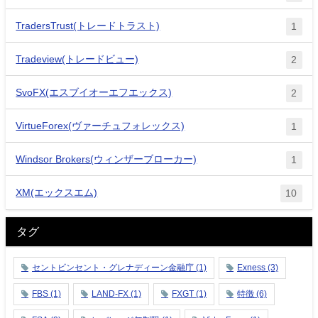
TradersTrust(トレードトラスト)
1
Tradeview(トレードビュー)
2
SvoFX(エスブイオーエフエックス)
2
VirtueForex(ヴァーチュフォレックス)
1
Windsor Brokers(ウィンザーブローカー)
1
XM(エックスエム)
10
タグ
セントビンセント・グレナディーン金融庁
(1)
Exness
(3)
FBS
(1)
LAND-FX
(1)
FXGT
(1)
特徴
(6)