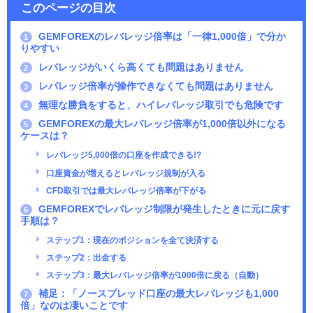
このページの目次
GEMFOREXのレバレッジ倍率は「一律1,000倍」で分か
1
りやすい
レバレッジがいくら高くても問題はありません
2
レバレッジ倍率が操作できなくても問題はありません
3
無理な勝負をすると、ハイレバレッジ取引でも危険です
4
GEMFOREXの最大レバレッジ倍率が1,000倍以外になる
5
ケースは？
レバレッジ5,000倍の口座を作成できる!?
口座資金が増えるとレバレッジ規制が入る
CFD取引では最大レバレッジ倍率が下がる
GEMFOREXでレバレッジ制限が発生したときに元に戻す
6
手順は？
ステップ1：現在のポジションを全て決済する
ステップ2：出金する
ステップ3：最大レバレッジ倍率が1000倍に戻る（自動）
補足：「ノースプレッド口座の最大レバレッジも1,000
7
倍」なのは凄いことです