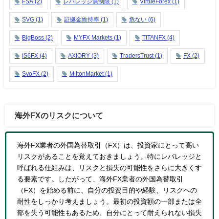
FSA
(2)
レバレッジ無制限
(1)
VirtueForex
(1)
SVG
(1)
証拠金維持率
(1)
危ない
(6)
BigBoss
(2)
MYFX Markets
(1)
TITANFX
(4)
IS6FX
(4)
AXIORY
(3)
TradersTrust
(1)
FX
(2)
SvoFX
(2)
MiltonMarket
(1)
海外FXのリスクについて
海外FX業者の外国為替取引（FX）は、投資家にとって高い
リスクがあることを覚えておきましょう。特にレバレッジと
呼ばれる仕組みは、リスクと損失の可能性をさらに大きくす
る要素です。したがって、海外FX業者の外国為替取引
（FX）を始める前に、自分の投資目的や経験、リスクへの
耐性をしっかり考えましょう。最初の投資額の一部または全
部を失う可能性もあるため、自分にとって耐えられない損失