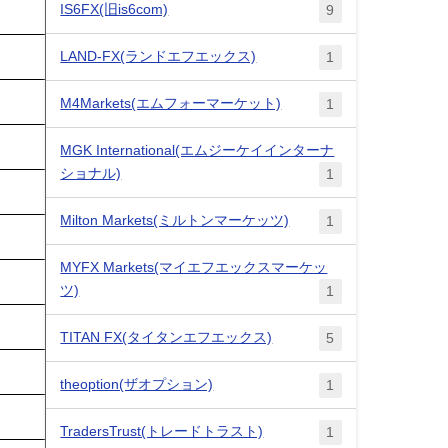
IS6FX(旧is6com)
9
LAND-FX(ランドエフエックス)
1
M4Markets(エムフォーマーケット)
1
MGK International(エムジーケイインターナ
ショナル)
1
Milton Markets(ミルトンマーケッツ)
1
MYFX Markets(マイエフエックスマーケッ
ツ)
1
TITAN FX(タイタンエフエックス)
5
theoption(ザオプション)
1
TradersTrust(トレードトラスト)
1