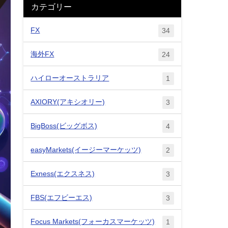
カテゴリー
FX
34
海外FX
24
ハイローオーストラリア
1
AXIORY(アキシオリー)
3
BigBoss(ビッグボス)
4
easyMarkets(イージーマーケッツ)
2
Exness(エクスネス)
3
FBS(エフビーエス)
3
Focus Markets(フォーカスマーケッツ)
1