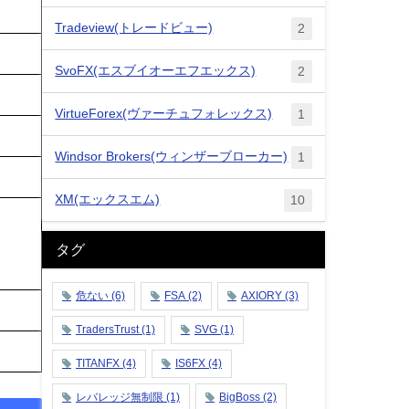
Tradeview(トレードビュー)
2
SvoFX(エスブイオーエフエックス)
2
VirtueForex(ヴァーチュフォレックス)
1
Windsor Brokers(ウィンザーブローカー)
1
XM(エックスエム)
10
タグ
危ない
(6)
FSA
(2)
AXIORY
(3)
TradersTrust
(1)
SVG
(1)
TITANFX
(4)
IS6FX
(4)
レバレッジ無制限
(1)
BigBoss
(2)