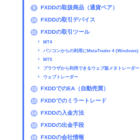
FXDDの取扱商品（通貨ペア）
9
FXDDの取引デバイス
10
FXDDの取引ツール
11
MT4
パソコンからの利用にMetaTrader 4 (Windows)
MT5
ブラウザから利用できるウェブ版メタトレーダー
ウェブトレーダー
FXDDでのEA（自動売買）
12
FXDDでのミラートレード
13
FXDDの入金方法
14
FXDDの出金手段
15
FXDDの会社情報
16