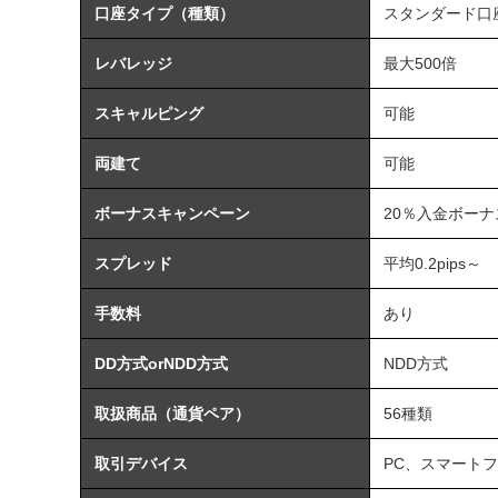
口座タイプ（種類）
スタンダード口
レバレッジ
最大
500
倍
スキャルピング
可能
両建て
可能
ボーナスキャンペーン
20
％入金ボーナ
スプレッド
平均
0.2pips
～
手数料
あり
DD方式orNDD方式
NDD
方式
取扱商品（通貨ペア）
56
種類
取引デバイス
PC
、スマートフ