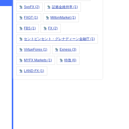
SvoFX
(2)
証拠金維持率
(1)
FXGT
(1)
MiltonMarket
(1)
FBS
(1)
FX
(2)
セントビンセント・グレナディーン金融庁
(1)
VirtueForex
(1)
Exness
(3)
MYFX Markets
(1)
特徴
(6)
LAND-FX
(1)