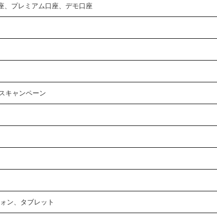
座、プレミアム口座、デモ口座
スキャンペーン
ォン、タブレット