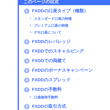
このページの目次
FXDDの口座タイプ（種類）
1
スタンダード口座の特徴
プレミアム口座の特徴
デモ口座について
FXDDのレバレッジ
2
FXDDでのスキャルピング
3
FXDDでの両建て
4
FXDDのボーナスキャンペーン
5
FXDDのスプレッド
6
FXDDの手数料
7
口座維持手数料
FXDDの取引方式
8