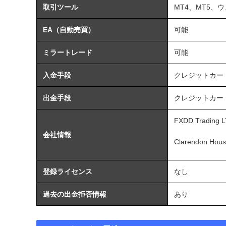
取引ツール
MT4
、
MT5
、ウ
EA（自動売買）
可能
ミラートレード
可能
入金手段
クレジットカー
出金手段
クレジットカー
FXDD Trading 
会社情報
Clarendon Hous
登録ライセンス
なし
過去の出金拒否情報
あり