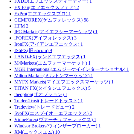
FXDD(エフエックスディーディー)
1
FX Fair(エフエックスフェア)
2
FxPro(エフエックスプロ)
1
GEMFOREX(ゲムフォレックス)
58
HFM
2
IFC Markets(アイエフシーマーケッツ)
1
iFOREX(アイフォレックス)
3
IronFX(アイアンエフエックス)
1
IS6FX(旧is6com)
9
LAND-FX(ランドエフエックス)
1
M4Markets(エムフォーマーケット)
1
MGK International(エムジーケイインターナショナル)
1
Milton Markets(ミルトンマーケッツ)
1
MYFX Markets(マイエフエックスマーケッツ)
1
TITAN FX(タイタンエフエックス)
5
theoption(ザオプション)
1
TradersTrust(トレードトラスト)
1
Tradeview(トレードビュー)
2
SvoFX(エスブイオーエフエックス)
2
VirtueForex(ヴァーチュフォレックス)
1
Windsor Brokers(ウィンザーブローカー)
1
XM(エックスエム)
10