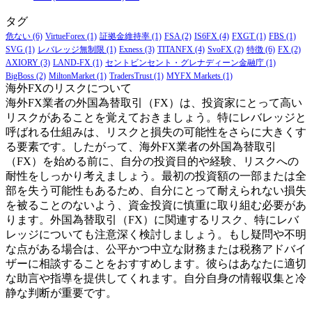
タグ
危ない
(6)
VirtueForex
(1)
証拠金維持率
(1)
FSA
(2)
IS6FX
(4)
FXGT
(1)
FBS
(1)
SVG
(1)
レバレッジ無制限
(1)
Exness
(3)
TITANFX
(4)
SvoFX
(2)
特徴
(6)
FX
(2)
AXIORY
(3)
LAND-FX
(1)
セントビンセント・グレナディーン金融庁
(1)
BigBoss
(2)
MiltonMarket
(1)
TradersTrust
(1)
MYFX Markets
(1)
海外FXのリスクについて
海外FX業者の外国為替取引（FX）は、投資家にとって高い
リスクがあることを覚えておきましょう。特にレバレッジと
呼ばれる仕組みは、リスクと損失の可能性をさらに大きくす
る要素です。したがって、海外FX業者の外国為替取引
（FX）を始める前に、自分の投資目的や経験、リスクへの
耐性をしっかり考えましょう。最初の投資額の一部または全
部を失う可能性もあるため、自分にとって耐えられない損失
を被ることのないよう、資金投資に慎重に取り組む必要があ
ります。外国為替取引（FX）に関連するリスク、特にレバ
レッジについても注意深く検討しましょう。もし疑問や不明
な点がある場合は、公平かつ中立な財務または税務アドバイ
ザーに相談することをおすすめします。彼らはあなたに適切
な助言や指導を提供してくれます。自分自身の情報収集と冷
静な判断が重要です。