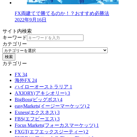
FX両建てで勝てるのか！？おすすめ必勝法
2022年9月16日
サイト内検索
キーワード
カテゴリー
検索
カテゴリー
FX
34
海外FX
24
ハイローオーストラリア
1
AXIORY(アキシオリー)
3
BigBoss(ビッグボス)
4
easyMarkets(イージーマーケッツ)
2
Exness(エクスネス)
3
FBS(エフビーエス)
3
Focus Markets(フォーカスマーケッツ)
1
FXGT(エフエックスジーティー)
2