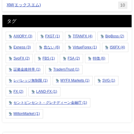
XM(エックスエム)
10
タグ
AXIORY
(3)
FXGT
(1)
TITANFX
(4)
BigBoss
(2)
Exness
(3)
危ない
(6)
VirtueForex
(1)
IS6FX
(4)
SvoFX
(2)
FBS
(1)
FSA
(2)
特徴
(6)
証拠金維持率
(1)
TradersTrust
(1)
レバレッジ無制限
(1)
MYFX Markets
(1)
SVG
(1)
FX
(2)
LAND-FX
(1)
セントビンセント・グレナディーン金融庁
(1)
MiltonMarket
(1)