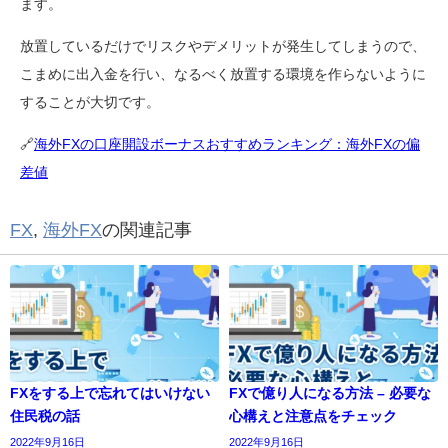
ます。
放置しているだけでリスクやデメリットが発生してしまうので、
こまめに出入金を行い、なるべく放置する環境を作らないように
することが大切です。
🔗
海外FXの口座開設ボーナスおすすめランキング：海外FXの偏
差値
FX
,
海外FX
の関連記事
FXをする上で忘れてはいけない
FXで億り人になる方法 – 必要な
住民税の話
心構えと注意点をチェック
2022年9月16日
2022年9月16日